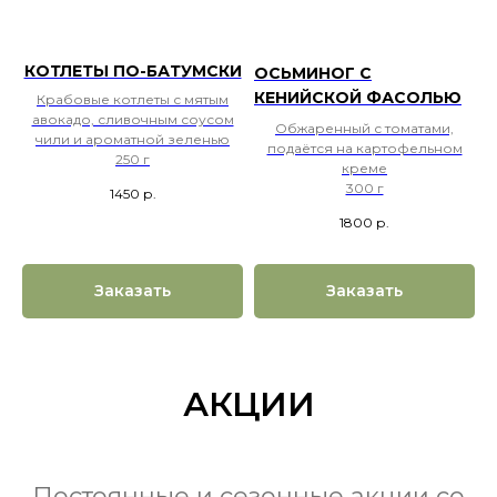
КОТЛЕТЫ ПО-БАТУМСКИ
ОСЬМИНОГ С
КЕНИЙСКОЙ ФАСОЛЬЮ
Крабовые котлеты с мятым
авокадо, сливочным соусом
Обжаренный с томатами,
чили и ароматной зеленью
подаётся на картофельном
250 г
креме
300 г
1450
р.
1800
р.
Заказать
Заказать
АКЦИИ
Постоянные и сезонные акции со