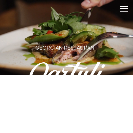
GEORGIAN RESTAURANT
Enjoy a variety of culinary tastes! Give
joy to yourself and your loved ones!
And we will provide high quality food
and good service.