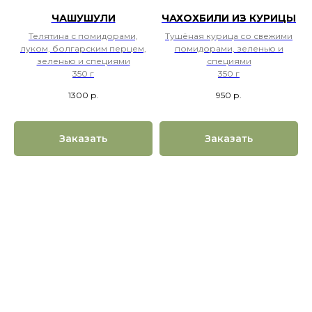
ЧАШУШУЛИ
ЧАХОХБИЛИ ИЗ КУРИЦЫ
Телятина с помидорами,
Тушёная курица со свежими
луком, болгарским перцем,
помидорами, зеленью и
зеленью и специями
специями
350 г
350 г
1300
р.
950
р.
Заказать
Заказать