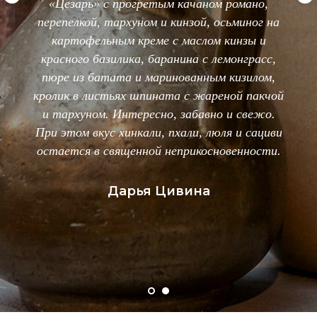
ответственностью. Возможно, борщи и
цезари в меню лишние. С обслуживанием еще
стоит поработать и светильники направить
куда нужно. Но это мелочи, потому что
главное в данном ресторане — это отменные
вкусы Грузии, которые так и шепчут: «а
может повторим?»
Михаил Костин