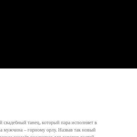
ный свадебный танец, который пара исполняет в
а мужчина – горному орлу. Назвав так новый