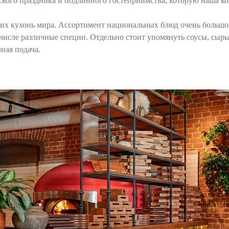
ского праздника и подлинного гостеприимства, которую наша ком
иких кухонь мира. Ассортимент национальных блюд очень больш
исле различные специи. Отдельно стоит упомянуть соусы, сыры 
ная подача.