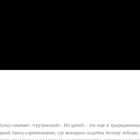
артули) означает «грузинский». Но qartuli – это еще и традицион
ный танец-соревнование, где женщина подобна белому лебедю, 