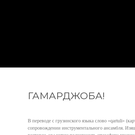
ГАМАРДЖОБА!
В переводе с грузинского языка слово «qartuli» (к
сопровождении инструментального ансамбля. Изящ