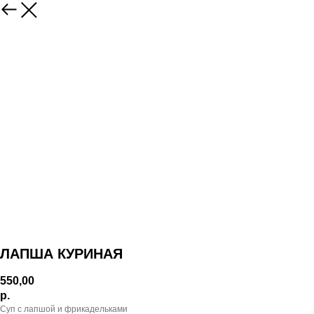
ЛАПША КУРИНАЯ
550,00
р.
Суп с лапшой и фрикадельками